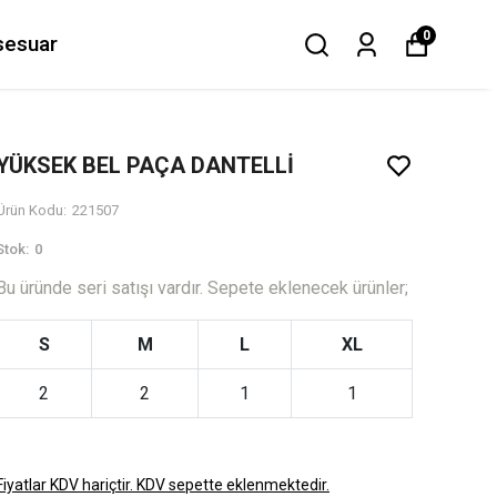
0
sesuar
YÜKSEK BEL PAÇA DANTELLİ
Ürün Kodu
:
221507
Stok
:
0
Bu üründe seri satışı vardır. Sepete eklenecek ürünler;
S
M
L
XL
2
2
1
1
Fiyatlar KDV hariçtir. KDV sepette eklenmektedir.