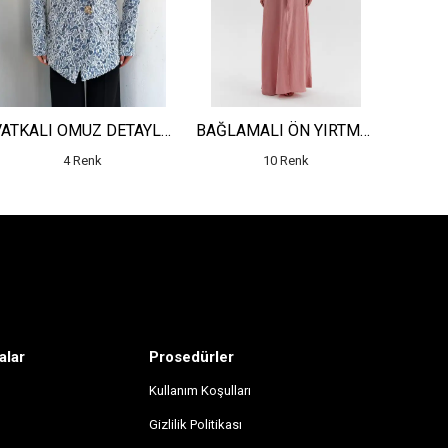
VATKALI OMUZ DETAYLI JAKARLI UZUN CEKET
BAĞLAMALI ÖN YIRTMAÇ DETAYLI DESENLİ ELBİSE
4 Renk
10 Renk
alar
Prosedürler
Kullanım Koşulları
Gizlilik Politikası