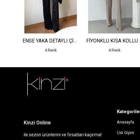
YARIM PAT YAN ŞERİT DANTEL DETAYLI KEMERLİ ELBİSE
ENSE YAKA DETAYLI ÇİZGİLİ YELEK - YÜKSEK BEL DETAYLI ÇİZGİLİ PANTOLON
FİYONKLU KISA K
4 Renk
4 Renk
sdfsf
Kategorile
Kinzi Online
Anasayfa
Üst Giyim
ile sezon ürünlerini ve fırsatları kaçırma!