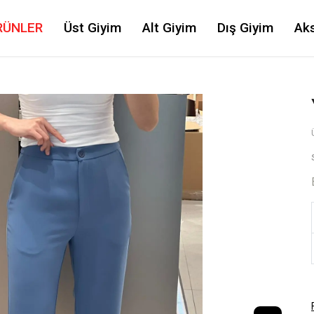
RÜNLER
Üst Giyim
Alt Giyim
Dış Giyim
Ak