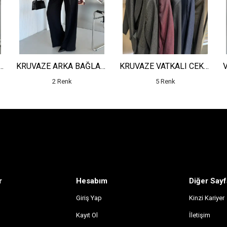
OLLU CEKET - YÜKSEK BEL SALAŞ PANTOLON
KRUVAZE ARKA BAĞLAMALI MİNİ CEKET - YÜKSEK BEL PİLELİ DETAYLI SALAŞ PANTOLON
KRUVAZE VATKALI CEKET - YÜKSEK BEL ÇİZGİLİ PANTOLON
2 Renk
5 Renk
r
Hesabım
Diğer Sayf
Giriş Yap
Kinzi Kariyer
Kayıt Ol
İletişim