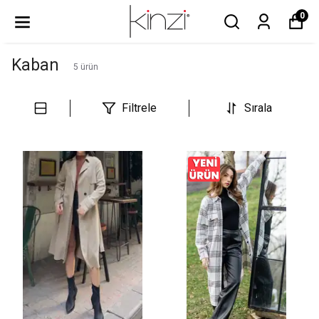
0
Kaban
5
ürün
Filtrele
Sırala