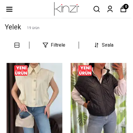
0
Yelek
19
ürün
Filtrele
Sırala