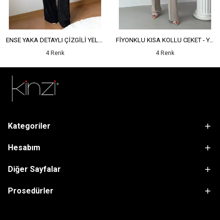
ENSE YAKA DETAYLI ÇİZGİLİ YELEK - YÜKSEK BEL DETAYLI ÇİZGİLİ PANTOLON
FİYONKLU KISA KOLLU CEKET - YÜKSEK BEL SALAŞ PANTOLON
4 Renk
4 Renk
Kategoriler
Hesabım
Diğer Sayfalar
Prosedürler
sdfsf