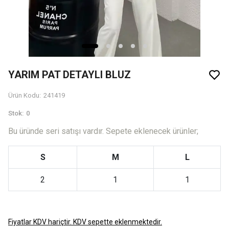
YARIM PAT DETAYLI BLUZ
Ürün Kodu
:
241419
Stok
:
0
Bu üründe seri satışı vardır. Sepete eklenecek ürünler;
S
M
L
2
1
1
Fiyatlar KDV hariçtir. KDV sepette eklenmektedir.