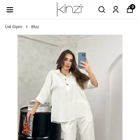
0
Üst Giyim
Bluz