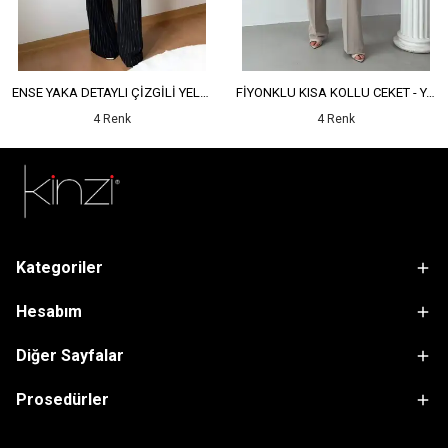
ENSE YAKA DETAYLI ÇİZGİLİ YELEK - YÜKSEK BEL DETAYLI ÇİZGİLİ PANTOLON
FİYONKLU KISA KOLLU CEKET - YÜKSEK BEL SALAŞ PANTOLON
4 Renk
4 Renk
Kategoriler
Hesabım
Diğer Sayfalar
Prosedürler
sdfsf