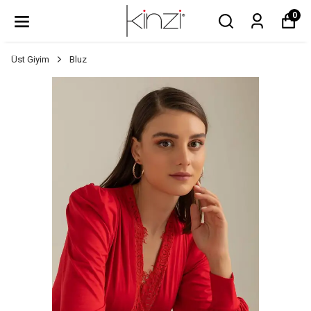
0
Üst Giyim
Bluz