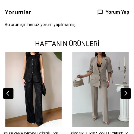
Yorumlar
Yorum Yap
Bu ürün için henüz yorum yapılmamış.
HAFTANIN ÜRÜNLERİ
ENSE YAKA DETAYLI ÇİZGİLİ YELEK - YÜKSEK BEL DETAYLI ÇİZGİLİ PANTOLON
FİYONKLU KISA KOLLU CEKET - YÜKSEK BEL SALAŞ PANTOLON