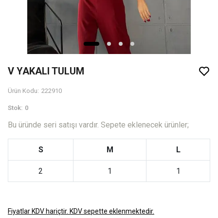
V YAKALI TULUM
Ürün Kodu
:
222910
Stok
:
0
Bu üründe seri satışı vardır. Sepete eklenecek ürünler;
S
M
L
2
1
1
Fiyatlar KDV hariçtir. KDV sepette eklenmektedir.