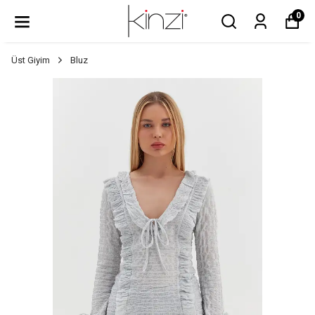
0
Üst Giyim
Bluz