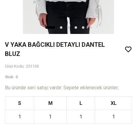
V YAKA BAĞCIKLI DETAYLI DANTEL
BLUZ
Ürün Kodu
:
251136
Stok
:
0
Bu üründe seri satışı vardır. Sepete eklenecek ürünler;
S
M
L
XL
1
1
1
1