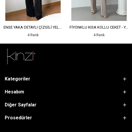
ENSE YAKA DETAYLI ÇİZGİLİ YELEK - YÜKSEK BEL DETAYLI ÇİZGİLİ PANTOLON
FİYONKLU KISA KOLLU CEKET - YÜKSEK BEL SALAŞ PANTOLON
4 Renk
4 Renk
Kategoriler
Hesabım
Diğer Sayfalar
Prosedürler
sdfsf