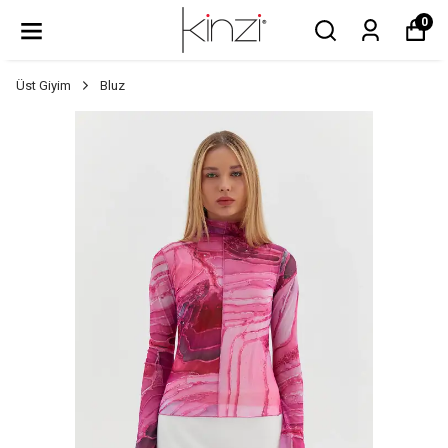
0
Üst Giyim
Bluz