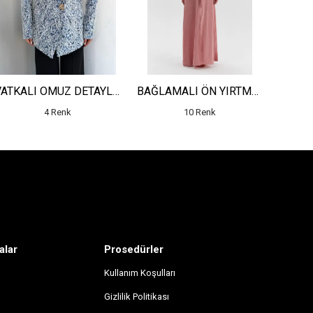
VATKALI OMUZ DETAYLI JAKARLI UZUN CEKET
BAĞLAMALI ÖN YIRTMAÇ DETAYLI DESENLİ ELBİSE
4 Renk
10 Renk
alar
Prosedürler
Kullanım Koşulları
Gizlilik Politikası