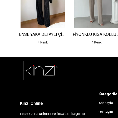
DEKOLTELİ GÜNEŞ TOKALI KOLSUZ ELBİSE
ENSE YAKA DETAYLI ÇİZGİLİ YELEK - YÜKSEK BEL DETAYLI ÇİZGİLİ PANTOLON
FİYONKLU KISA K
4 Renk
4 Renk
sdfsf
Kategorile
Kinzi Online
Anasayfa
Üst Giyim
ile sezon ürünlerini ve fırsatları kaçırma!