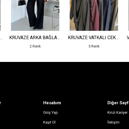
OLLU CEKET - YÜKSEK BEL SALAŞ PANTOLON
KRUVAZE ARKA BAĞLAMALI MİNİ CEKET - YÜKSEK BEL PİLELİ DETAYLI SALAŞ PANTOLON
KRUVAZE VATKALI CEKET - YÜKSEK BEL ÇİZGİLİ PANTOLON
2 Renk
5 Renk
r
Hesabım
Diğer Sayf
Giriş Yap
Kinzi Kariyer
Kayıt Ol
İletişim