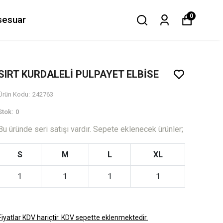
0
sesuar
SIRT KURDALELİ PULPAYET ELBİSE
Ürün Kodu
:
242763
Stok
:
0
Bu üründe seri satışı vardır. Sepete eklenecek ürünler;
S
M
L
XL
1
1
1
1
Fiyatlar KDV hariçtir. KDV sepette eklenmektedir.