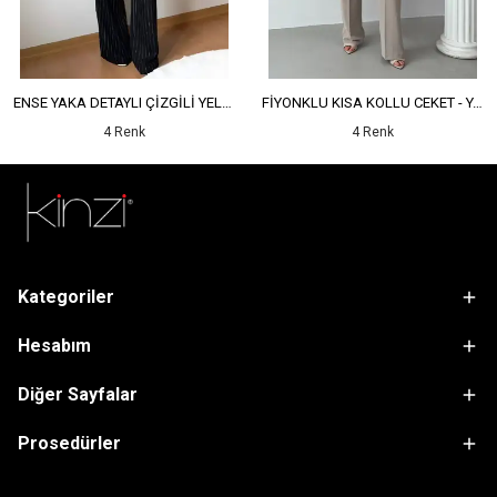
ENSE YAKA DETAYLI ÇİZGİLİ YELEK - YÜKSEK BEL DETAYLI ÇİZGİLİ PANTOLON
FİYONKLU KISA KOLLU CEKET - YÜKSEK BEL SALAŞ PANTOLON
4 Renk
4 Renk
Kategoriler
Hesabım
Diğer Sayfalar
Prosedürler
sdfsf