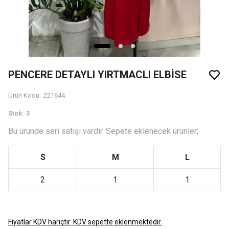
PENCERE DETAYLI YIRTMACLI ELBİSE
Ürün Kodu
:
221644
Stok
:
3
Bu üründe seri satışı vardır. Sepete eklenecek ürünler;
S
M
L
2
1
1
Fiyatlar KDV hariçtir. KDV sepette eklenmektedir.