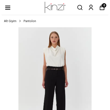
0
Alt Giyim
Pantolon