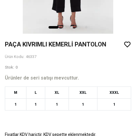
PAÇA KIVRIMLI KEMERLİ PANTOLON
Ürün Kodu
:
46337
Stok
:
0
Ürünler de seri satışı mevcuttur.
M
L
XL
XXL
XXXL
1
1
1
1
1
Fiyatlar KDV hariçtir. KDV sepette eklenmektedir.