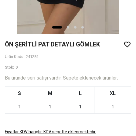
ÖN ŞERİTLİ PAT DETAYLI GÖMLEK
Ürün Kodu
:
241281
Stok
:
0
Bu üründe seri satışı vardır. Sepete eklenecek ürünler;
S
M
L
XL
1
1
1
1
Fiyatlar KDV hariçtir. KDV sepette eklenmektedir.