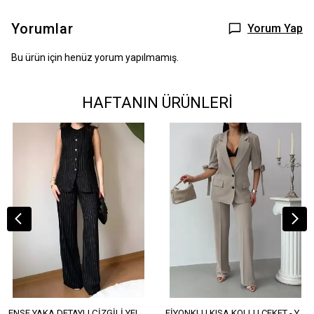
Yorumlar
Yorum Yap
Bu ürün için henüz yorum yapılmamış.
HAFTANIN ÜRÜNLERİ
ENSE YAKA DETAYLI ÇİZGİLİ YELEK - YÜKSEK BEL DETAYLI ÇİZGİLİ PANTOLON
FİYONKLU KISA KOLLU CEKET - YÜKSEK BEL SALAŞ PANTOLON