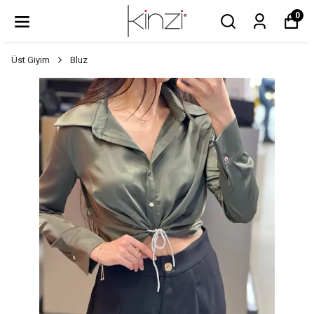
0
Üst Giyim
Bluz