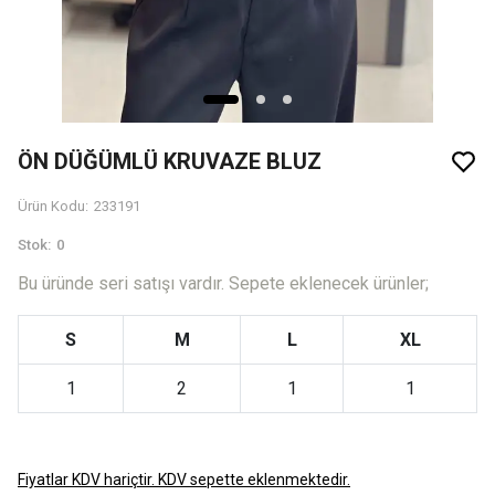
ÖN DÜĞÜMLÜ KRUVAZE BLUZ
Ürün Kodu
:
233191
Stok
:
0
Bu üründe seri satışı vardır. Sepete eklenecek ürünler;
S
M
L
XL
1
2
1
1
Fiyatlar KDV hariçtir. KDV sepette eklenmektedir.