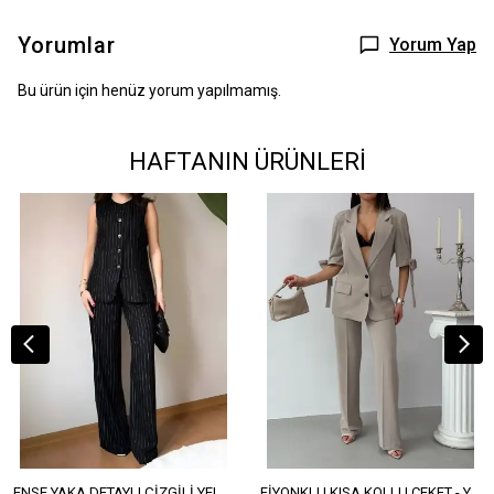
Yorumlar
Yorum Yap
Bu ürün için henüz yorum yapılmamış.
HAFTANIN ÜRÜNLERİ
ENSE YAKA DETAYLI ÇİZGİLİ YELEK - YÜKSEK BEL DETAYLI ÇİZGİLİ PANTOLON
FİYONKLU KISA KOLLU CEKET - YÜKSEK BEL SALAŞ PANTOLON