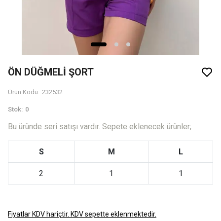
ÖN DÜĞMELİ ŞORT
Ürün Kodu
:
232532
Stok
:
0
Bu üründe seri satışı vardır. Sepete eklenecek ürünler;
S
M
L
2
1
1
Fiyatlar KDV hariçtir. KDV sepette eklenmektedir.