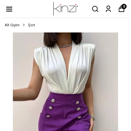
0
Alt Giyim
Şort