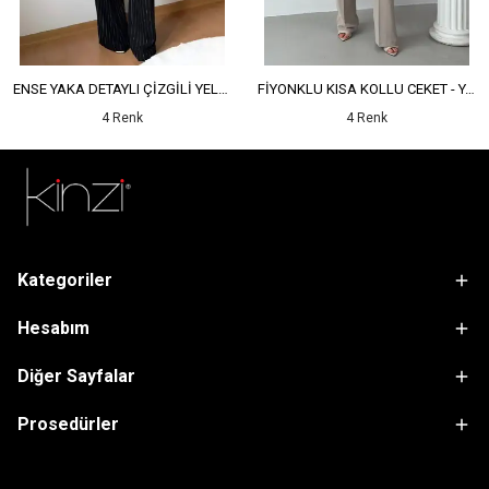
ENSE YAKA DETAYLI ÇİZGİLİ YELEK - YÜKSEK BEL DETAYLI ÇİZGİLİ PANTOLON
FİYONKLU KISA KOLLU CEKET - YÜKSEK BEL SALAŞ PANTOLON
4 Renk
4 Renk
Kategoriler
Hesabım
Diğer Sayfalar
Prosedürler
sdfsf