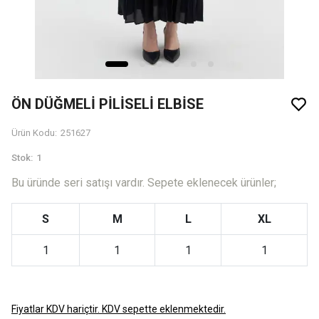
ÖN DÜĞMELİ PİLİSELİ ELBİSE
Ürün Kodu
:
251627
Stok
:
1
Bu üründe seri satışı vardır. Sepete eklenecek ürünler;
S
M
L
XL
1
1
1
1
Fiyatlar KDV hariçtir. KDV sepette eklenmektedir.