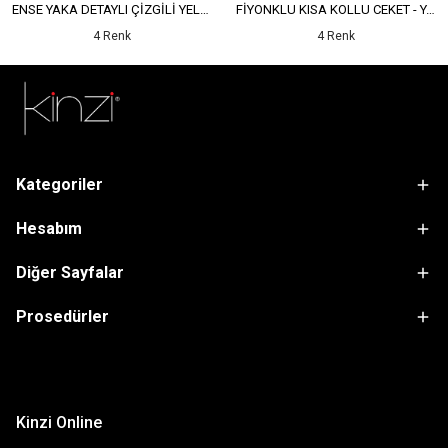
ENSE YAKA DETAYLI ÇİZGİLİ YELEK - YÜKSEK BEL DETAYLI ÇİZGİLİ PANTOLON
FİYONKLU KISA KOLLU CEKET - YÜKSEK BEL SALAŞ PANTOLON
4 Renk
4 Renk
Kategoriler
Hesabım
Diğer Sayfalar
Prosedürler
sdfsf
Kinzi Online