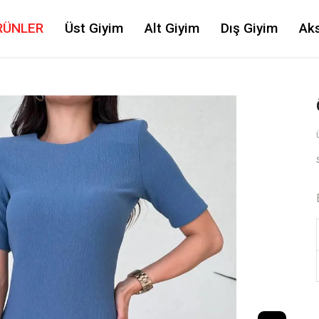
RÜNLER
Üst Giyim
Alt Giyim
Dış Giyim
Ak