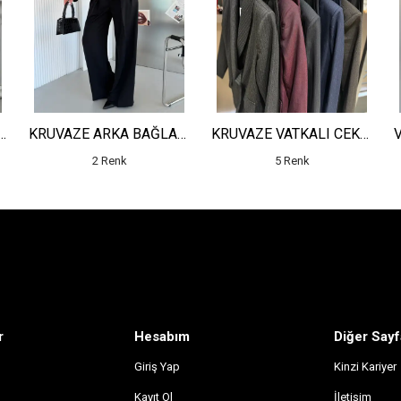
OLLU CEKET - YÜKSEK BEL SALAŞ PANTOLON
KRUVAZE ARKA BAĞLAMALI MİNİ CEKET - YÜKSEK BEL PİLELİ DETAYLI SALAŞ PANTOLON
KRUVAZE VATKALI CEKET - YÜKSEK BEL ÇİZGİLİ PANTOLON
2 Renk
5 Renk
r
Hesabım
Diğer Sayf
Giriş Yap
Kinzi Kariyer
Kayıt Ol
İletişim