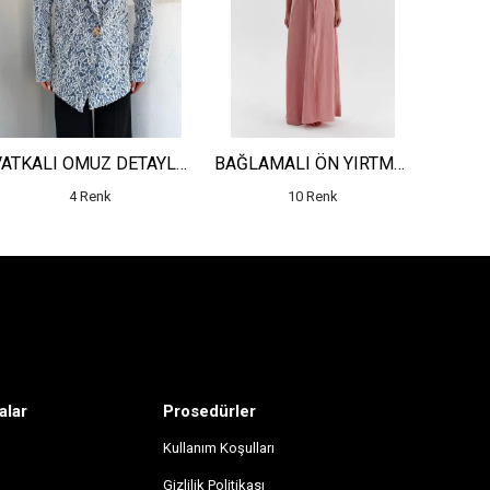
VATKALI OMUZ DETAYLI JAKARLI UZUN CEKET
BAĞLAMALI ÖN YIRTMAÇ DETAYLI DESENLİ ELBİSE
4 Renk
10 Renk
alar
Prosedürler
Kullanım Koşulları
Gizlilik Politikası