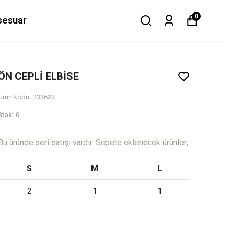
0
sesuar
ÖN CEPLİ ELBİSE
Ürün Kodu
:
233623
Stok
:
0
Bu üründe seri satışı vardır. Sepete eklenecek ürünler;
S
M
L
2
1
1