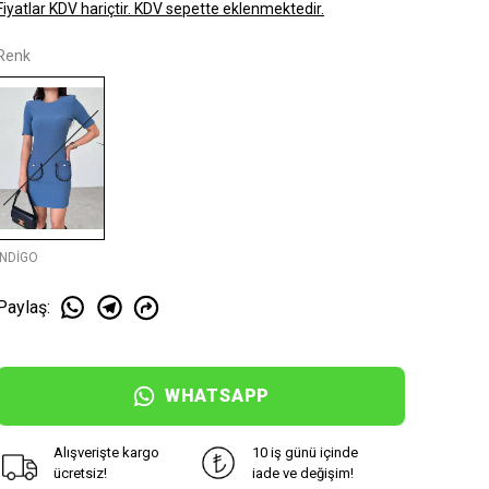
Fiyatlar KDV hariçtir. KDV sepette eklenmektedir.
Renk
İNDİGO
Paylaş
:
WHATSAPP
Alışverişte kargo
10 iş günü içinde
ücretsiz!
iade ve değişim!