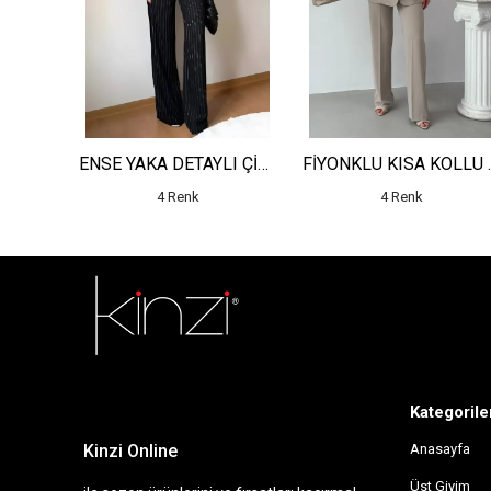
YARIM PAT YAN ŞERİT DANTEL DETAYLI KEMERLİ ELBİSE
ENSE YAKA DETAYLI ÇİZGİLİ YELEK - YÜKSEK BEL DETAYLI ÇİZGİLİ PANTOLON
FİYONKLU KISA K
4 Renk
4 Renk
sdfsf
Kategorile
Kinzi Online
Anasayfa
Üst Giyim