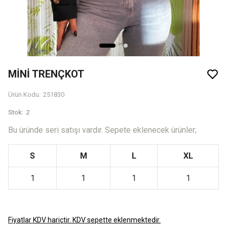
MİNİ TRENÇKOT
Ürün Kodu
:
251830
Stok
:
2
Bu üründe seri satışı vardır. Sepete eklenecek ürünler;
S
M
L
XL
1
1
1
1
Fiyatlar KDV hariçtir. KDV sepette eklenmektedir.