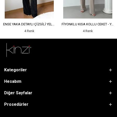
ENSE YAKA DETAYLI ÇİZGİLİ YELEK - YÜKSEK BEL DETAYLI ÇİZGİLİ PANTOLON
FİYONKLU KISA KOLLU CEKET - YÜKSEK BEL SALAŞ PANTOLON
4 Renk
4 Renk
Kategoriler
Hesabım
Diğer Sayfalar
Prosedürler
sdfsf