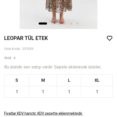
LEOPAR TÜL ETEK
Ürün Kodu
:
251339
Stok
:
4
Bu üründe seri satışı vardır. Sepete eklenecek ürünler;
S
M
L
XL
1
1
1
1
Fiyatlar KDV hariçtir. KDV sepette eklenmektedir.