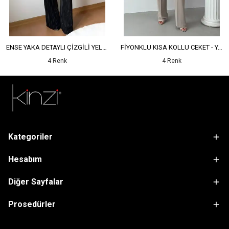
ENSE YAKA DETAYLI ÇİZGİLİ YELEK - YÜKSEK BEL DETAYLI ÇİZGİLİ PANTOLON
FİYONKLU KISA KOLLU CEKET - YÜKSEK BEL SALAŞ PANTOLON
4 Renk
4 Renk
Kategoriler
Hesabım
Diğer Sayfalar
Prosedürler
sdfsf