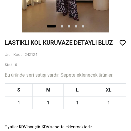
LASTIKLI KOL KURUVAZE DETAYLI BLUZ
Ürün Kodu
:
242124
Stok
:
0
Bu üründe seri satışı vardır. Sepete eklenecek ürünler;
S
M
L
XL
1
1
1
1
Fiyatlar KDV hariçtir. KDV sepette eklenmektedir.