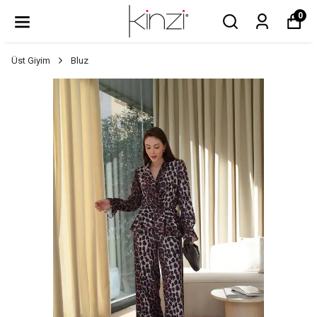
0
Üst Giyim
Bluz