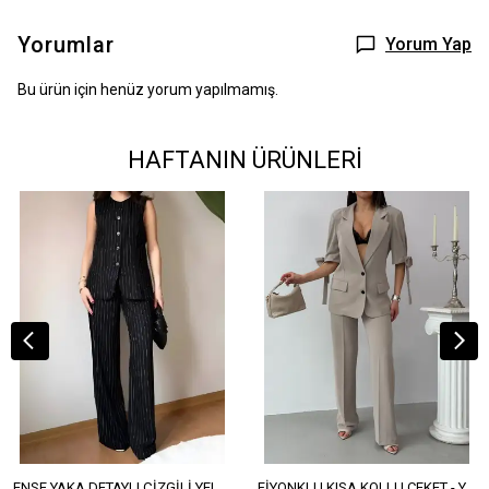
Yorumlar
Yorum Yap
Bu ürün için henüz yorum yapılmamış.
HAFTANIN ÜRÜNLERİ
ENSE YAKA DETAYLI ÇİZGİLİ YELEK - YÜKSEK BEL DETAYLI ÇİZGİLİ PANTOLON
FİYONKLU KISA KOLLU CEKET - YÜKSEK BEL SALAŞ PANTOLON