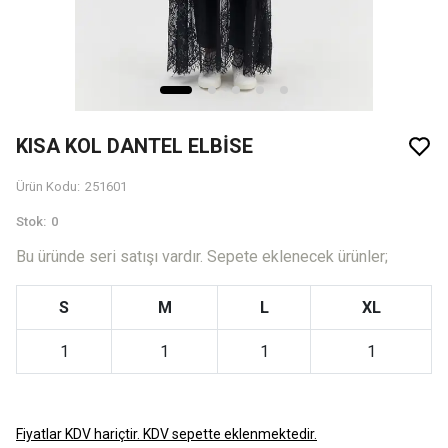
KISA KOL DANTEL ELBİSE
Ürün Kodu
:
251601
Stok
:
0
Bu üründe seri satışı vardır. Sepete eklenecek ürünler;
S
M
L
XL
1
1
1
1
Fiyatlar KDV hariçtir. KDV sepette eklenmektedir.