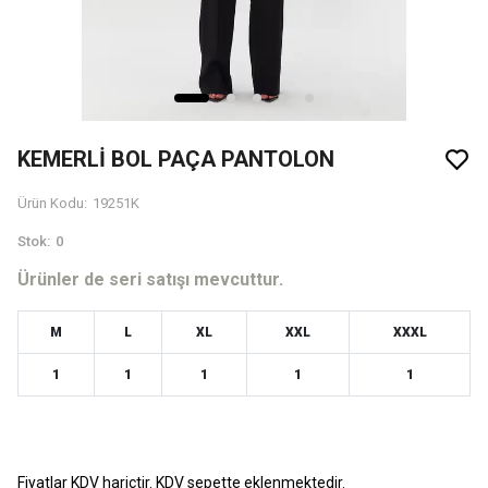
KEMERLİ BOL PAÇA PANTOLON
Ürün Kodu
:
19251K
Stok
:
0
Ürünler de seri satışı mevcuttur.
M
L
XL
XXL
XXXL
1
1
1
1
1
Fiyatlar KDV hariçtir. KDV sepette eklenmektedir.