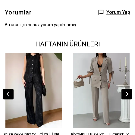
Yorumlar
Yorum Yap
Bu ürün için henüz yorum yapılmamış.
HAFTANIN ÜRÜNLERİ
ENSE YAKA DETAYLI ÇİZGİLİ YELEK - YÜKSEK BEL DETAYLI ÇİZGİLİ PANTOLON
FİYONKLU KISA KOLLU CEKET - YÜKSEK BEL SALAŞ PANTOLON