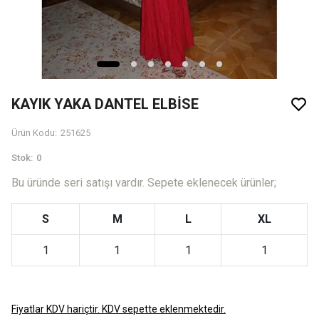
KAYIK YAKA DANTEL ELBİSE
Ürün Kodu
:
251625
Stok
:
0
Bu üründe seri satışı vardır. Sepete eklenecek ürünler;
S
M
L
XL
1
1
1
1
Fiyatlar KDV hariçtir. KDV sepette eklenmektedir.