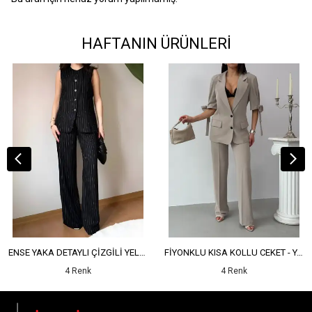
HAFTANIN ÜRÜNLERİ
ENSE YAKA DETAYLI ÇİZGİLİ YELEK - YÜKSEK BEL DETAYLI ÇİZGİLİ PANTOLON
FİYONKLU KISA KOLLU CEKET - YÜKSEK BEL SALAŞ PANTOLON
4 Renk
4 Renk