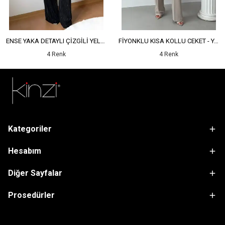
ENSE YAKA DETAYLI ÇİZGİLİ YELEK - YÜKSEK BEL DETAYLI ÇİZGİLİ PANTOLON
FİYONKLU KISA KOLLU CEKET - YÜKSEK BEL SALAŞ PANTOLON
4 Renk
4 Renk
Kategoriler
Hesabım
Diğer Sayfalar
Prosedürler
sdfsf