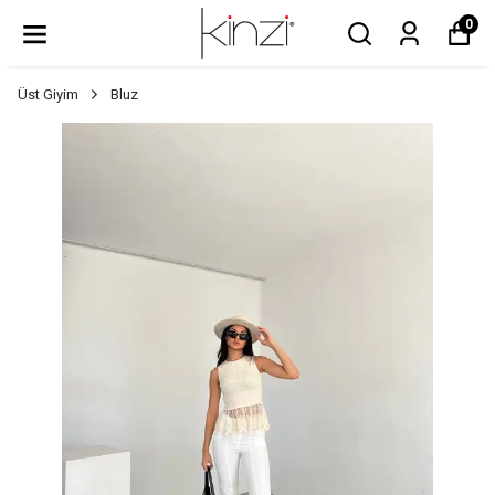
0
Üst Giyim
Bluz