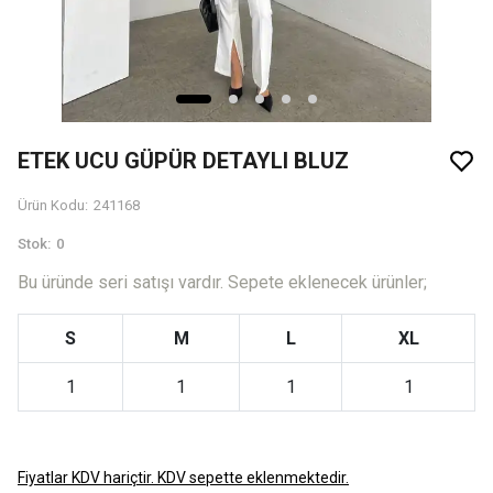
ETEK UCU GÜPÜR DETAYLI BLUZ
Ürün Kodu
:
241168
Stok
:
0
Bu üründe seri satışı vardır. Sepete eklenecek ürünler;
S
M
L
XL
1
1
1
1
Fiyatlar KDV hariçtir. KDV sepette eklenmektedir.