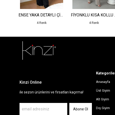
DEKOLTELİ GÜNEŞ TOKALI KOLSUZ ELBİSE
ENSE YAKA DETAYLI ÇİZGİLİ YELEK - YÜKSEK BEL DETAYLI ÇİZGİLİ PANTOLON
FİYONKLU KISA K
4 Renk
4 Renk
sdfsf
Kategorile
Kinzi Online
Anasayfa
Üst Giyim
ile sezon ürünlerini ve fırsatları kaçırma!
Alt Giyim
Dış Giyim
Abone Ol