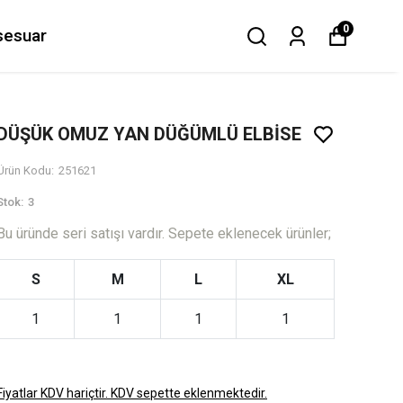
0
sesuar
DÜŞÜK OMUZ YAN DÜĞÜMLÜ ELBİSE
Ürün Kodu
:
251621
Stok
:
3
Bu üründe seri satışı vardır. Sepete eklenecek ürünler;
S
M
L
XL
1
1
1
1
Fiyatlar KDV hariçtir. KDV sepette eklenmektedir.