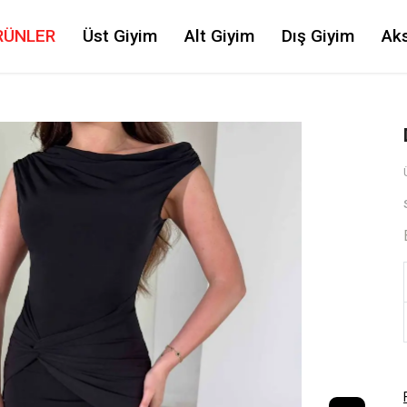
RÜNLER
Üst Giyim
Alt Giyim
Dış Giyim
Ak