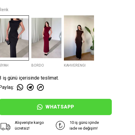
Renk
SİYAH
BORDO
KAHVERENGI
3 iş günü içerisinde teslimat.
Paylaş
:
WHATSAPP
Alışverişte kargo
10 iş günü içinde
ücretsiz!
iade ve değişim!