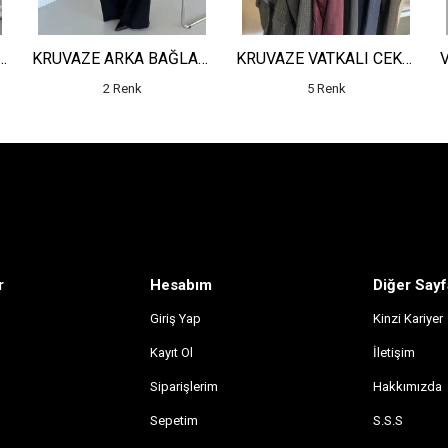
OLLU CEKET - YÜKSEK BEL SALAŞ PANTOLON
KRUVAZE ARKA BAĞLAMALI MİNİ CEKET - YÜKSEK BEL PİLELİ DETAYLI SALAŞ PANTOLON
KRUVAZE VATKALI CEKET - YÜKSEK BEL ÇİZGİLİ PANTOLON
2 Renk
5 Renk
r
Hesabım
Diğer Sayf
Giriş Yap
Kinzi Kariyer
Kayıt Ol
İletişim
Siparişlerim
Hakkımızda
Sepetim
S.S.S