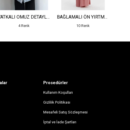
VATKALI OMUZ DETAYLI JAKARLI UZUN CEKET
BAĞLAMALI ÖN YIRTMAÇ DETAYLI DESENLİ ELBİSE
4 Renk
10 Renk
alar
Prosedürler
Kullanım Koşulları
Gizlilik Politikası
Mesafeli Satış Sözleşmesi
İptal ve İade Şartları