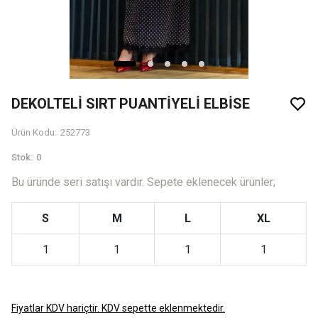
DEKOLTELİ SIRT PUANTİYELİ ELBİSE
Ürün Kodu
:
252773
Stok
:
0
Bu üründe seri satışı vardır. Sepete eklenecek ürünler;
S
M
L
XL
1
1
1
1
Fiyatlar KDV hariçtir. KDV sepette eklenmektedir.