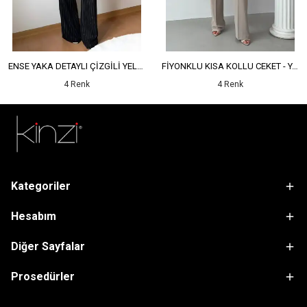
ENSE YAKA DETAYLI ÇİZGİLİ YELEK - YÜKSEK BEL DETAYLI ÇİZGİLİ PANTOLON
FİYONKLU KISA KOLLU CEKET - YÜKSEK BEL SALAŞ PANTOLON
4 Renk
4 Renk
Kategoriler
Hesabım
Diğer Sayfalar
Prosedürler
sdfsf