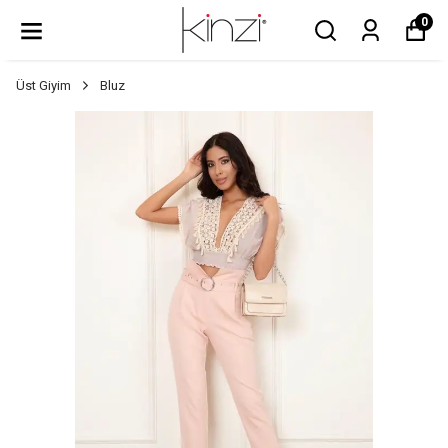
0
Üst Giyim
Bluz