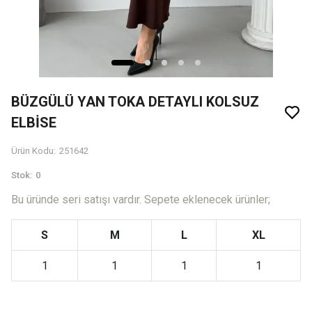
BÜZGÜLÜ YAN TOKA DETAYLI KOLSUZ
ELBİSE
Ürün Kodu
:
251642
Stok
:
0
Bu üründe seri satışı vardır. Sepete eklenecek ürünler;
S
M
L
XL
1
1
1
1