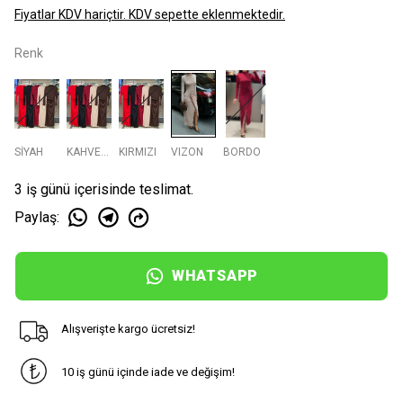
Fiyatlar KDV hariçtir. KDV sepette eklenmektedir.
Renk
SİYAH
KAHVERENGI
KIRMIZI
VIZON
BORDO
3 iş günü içerisinde teslimat.
Paylaş
:
WHATSAPP
Alışverişte kargo ücretsiz!
10 iş günü içinde iade ve değişim!