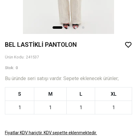
BEL LASTİKLİ PANTOLON
Ürün Kodu
:
241537
Stok
:
0
Bu üründe seri satışı vardır. Sepete eklenecek ürünler;
S
M
L
XL
1
1
1
1
Fiyatlar KDV hariçtir. KDV sepette eklenmektedir.