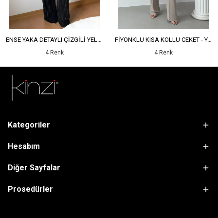
ENSE YAKA DETAYLI ÇİZGİLİ YELEK - YÜKSEK BEL DETAYLI ÇİZGİLİ PANTOLON
FİYONKLU KISA KOLLU CEKET - YÜKSEK BEL SALAŞ PANTOLON
4 Renk
4 Renk
Kategoriler
Hesabım
Diğer Sayfalar
Prosedürler
sdfsf