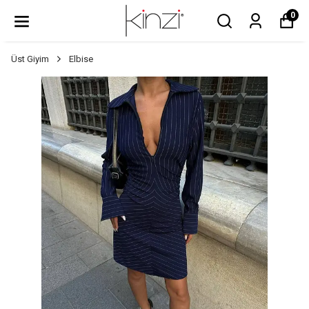
0
Üst Giyim
Elbise