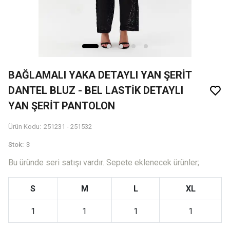
BAĞLAMALI YAKA DETAYLI YAN ŞERİT
DANTEL BLUZ - BEL LASTİK DETAYLI
YAN ŞERİT PANTOLON
Ürün Kodu
:
251231 - 251532
Stok
:
3
Bu üründe seri satışı vardır. Sepete eklenecek ürünler;
S
M
L
XL
1
1
1
1