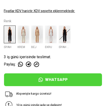
Fiyatlar KDV hariçtir. KDV sepette eklenmektedir.
Renk
SİYAH
KREM
BEJ
EKRU
SİYAH ÜST
3 iş günü içerisinde teslimat.
Paylaş
:
WHATSAPP
Alışverişte kargo ücretsiz!
10 iş günü içinde iade ve değişim!