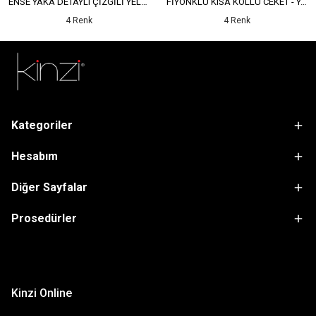
ENSE YAKA DETAYLI ÇİZGİLİ YELEK - YÜKSEK BEL DETAYLI ÇİZGİLİ PANTOLON
FİYONKLU KISA KOLLU CEKET - YÜKSEK BEL SALAŞ PANTOLON
4 Renk
4 Renk
Kategoriler
Hesabım
Diğer Sayfalar
Prosedürler
sdfsf
Kinzi Online