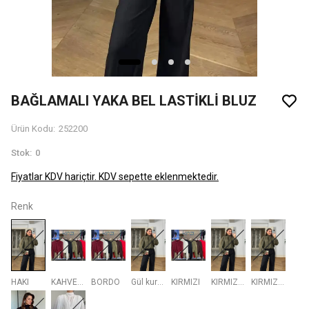
BAĞLAMALI YAKA BEL LASTİKLİ BLUZ
Ürün Kodu
:
252200
Stok
:
0
Fiyatlar KDV hariçtir. KDV sepette eklenmektedir.
Renk
HAKI
KAHVERENGI
BORDO
Gül kurusu
KIRMIZI
KIRMIZI-7
KIRMIZI-6