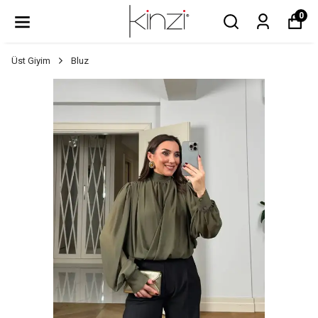
0
Üst Giyim
Bluz