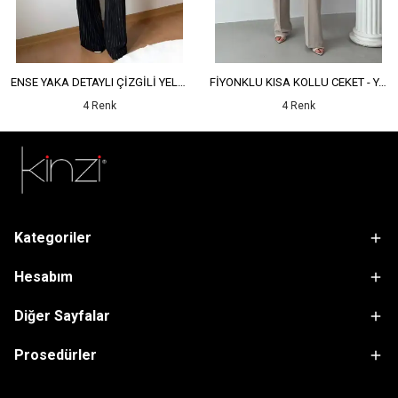
ENSE YAKA DETAYLI ÇİZGİLİ YELEK - YÜKSEK BEL DETAYLI ÇİZGİLİ PANTOLON
FİYONKLU KISA KOLLU CEKET - YÜKSEK BEL SALAŞ PANTOLON
4 Renk
4 Renk
Kategoriler
Hesabım
Diğer Sayfalar
Prosedürler
sdfsf