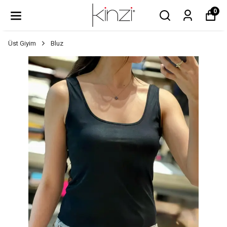
0
Üst Giyim
Bluz