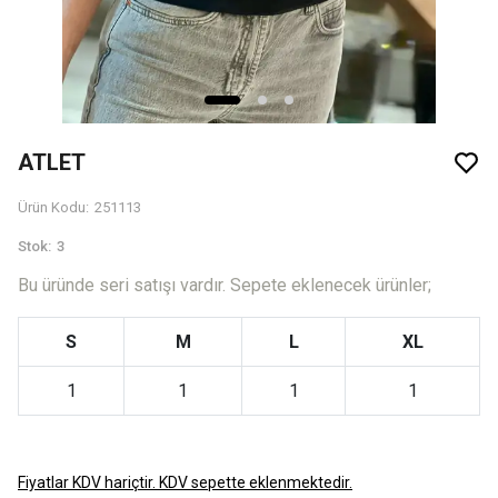
ATLET
Ürün Kodu
:
251113
Stok
:
3
Bu üründe seri satışı vardır. Sepete eklenecek ürünler;
S
M
L
XL
1
1
1
1
Fiyatlar KDV hariçtir. KDV sepette eklenmektedir.