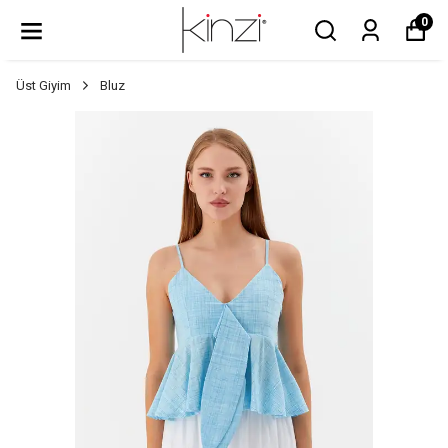
0
Üst Giyim
Bluz