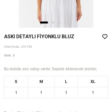
ASKI DETAYLI FİYONKLU BLUZ
Ürün Kodu
:
251194
Stok
:
0
Bu üründe seri satışı vardır. Sepete eklenecek ürünler;
S
M
L
XL
1
1
1
1