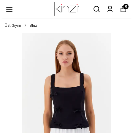
0
Üst Giyim
Bluz