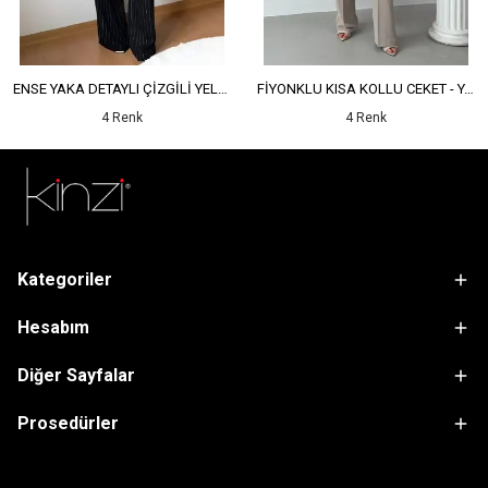
ENSE YAKA DETAYLI ÇİZGİLİ YELEK - YÜKSEK BEL DETAYLI ÇİZGİLİ PANTOLON
FİYONKLU KISA KOLLU CEKET - YÜKSEK BEL SALAŞ PANTOLON
4 Renk
4 Renk
Kategoriler
Hesabım
Diğer Sayfalar
Prosedürler
sdfsf