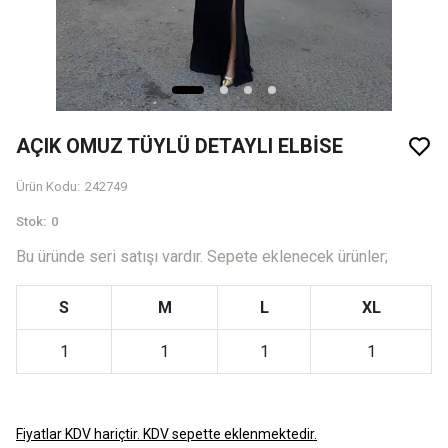
AÇIK OMUZ TÜYLÜ DETAYLI ELBİSE
Ürün Kodu
:
242749
Stok
:
0
Bu üründe seri satışı vardır. Sepete eklenecek ürünler;
S
M
L
XL
1
1
1
1
Fiyatlar KDV hariçtir. KDV sepette eklenmektedir.