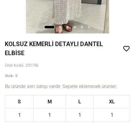
KOLSUZ KEMERLİ DETAYLI DANTEL
ELBİSE
Ürün Kodu
:
251756
Stok
:
5
Bu üründe seri satışı vardır. Sepete eklenecek ürünler;
S
M
L
XL
1
1
1
1