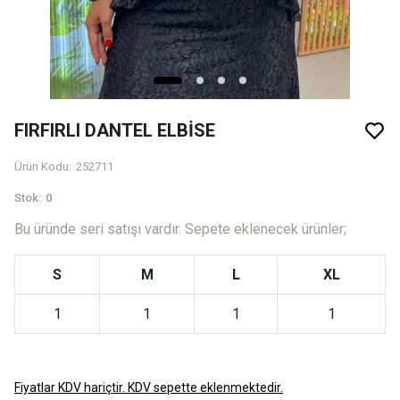
FIRFIRLI DANTEL ELBİSE
Ürün Kodu
:
252711
Stok
:
0
Bu üründe seri satışı vardır. Sepete eklenecek ürünler;
S
M
L
XL
1
1
1
1
Fiyatlar KDV hariçtir. KDV sepette eklenmektedir.