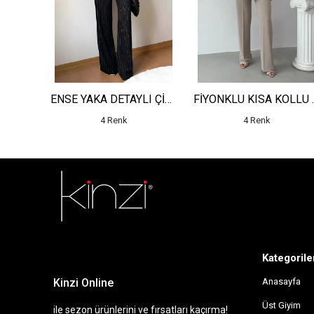
DEKOLTELİ GÜNEŞ TOKALI KOLSUZ ELBİSE
ENSE YAKA DETAYLI ÇİZGİLİ YELEK - YÜKSEK BEL DETAYLI ÇİZGİLİ PANTOLON
FİYONKLU KISA K
4 Renk
4 Renk
sdfsf
Kategorile
Kinzi Online
Anasayfa
Üst Giyim
ile sezon ürünlerini ve fırsatları kaçırma!