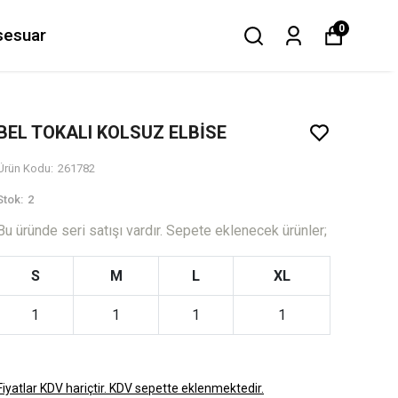
0
sesuar
BEL TOKALI KOLSUZ ELBİSE
Ürün Kodu
:
261782
Stok
:
2
Bu üründe seri satışı vardır. Sepete eklenecek ürünler;
S
M
L
XL
1
1
1
1
Fiyatlar KDV hariçtir. KDV sepette eklenmektedir.