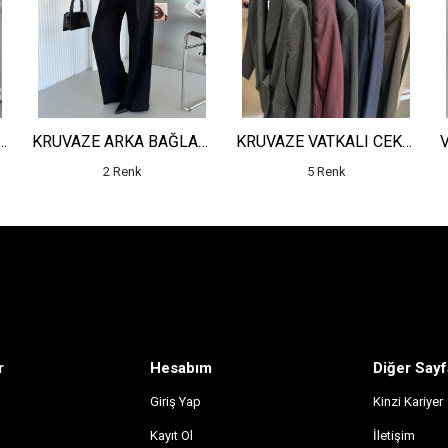
OLLU CEKET - YÜKSEK BEL SALAŞ PANTOLON
KRUVAZE ARKA BAĞLAMALI MİNİ CEKET - YÜKSEK BEL PİLELİ DETAYLI SALAŞ PANTOLON
KRUVAZE VATKALI CEKET - YÜKSEK BEL ÇİZGİLİ PANTOLON
2 Renk
5 Renk
r
Hesabım
Diğer Sayf
Giriş Yap
Kinzi Kariyer
Kayıt Ol
İletişim