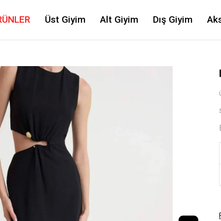
RÜNLER
Üst Giyim
Alt Giyim
Dış Giyim
Ak