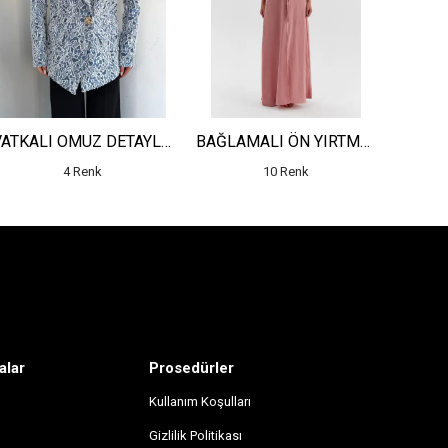
VATKALI OMUZ DETAYLI JAKARLI UZUN CEKET
BAĞLAMALI ÖN YIRTMAÇ DETAYLI DESENLİ ELBİSE
4 Renk
10 Renk
alar
Prosedürler
Kullanım Koşulları
Gizlilik Politikası