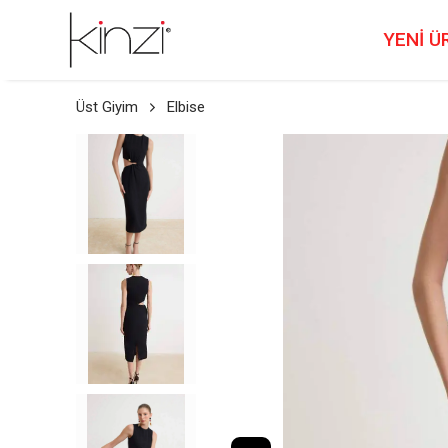
YENİ Ü
Üst Giyim
Elbise